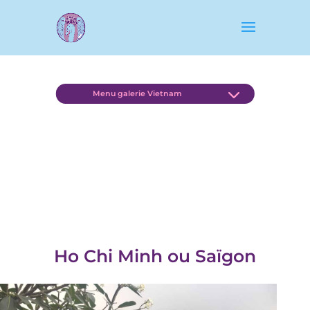
Menu galerie Vietnam
Floride – Everglades
Ho Chi Minh ou Saïgon